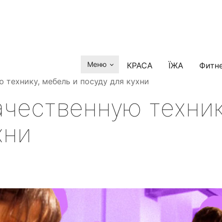
Меню
КРАСА
ЇЖА
Фитн
 технику, мебель и посуду для кухни
ачественную техник
хни