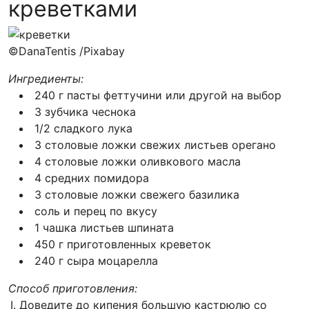
креветками
©DanaTentis /Pixabay
Ингредиенты:
240 г пасты феттучини или другой на выбор
3 зубчика чеснока
1/2 сладкого лука
3 столовые ложки свежих листьев орегано
4 столовые ложки оливкового масла
4 средних помидора
3 столовые ложки свежего базилика
соль и перец по вкусу
1 чашка листьев шпината
450 г приготовленных креветок
240 г сыра моцарелла
Способ приготовления:
Доведите до кипения большую кастрюлю со