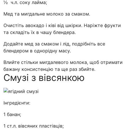
½ ч.л. соку лайма;
Мед та мигдальне молоко за смаком.
Очистіть авокадо і ківі від шкірки. Наріжте фрукти
та складіть їх в чашу блендера.
Додайте мед за смаком і лід, подрібніть все
блендером в однорідну масу.
Влийте стільки мигдалевого молока, щоб отримати
бажану консистенцію та ще раз збийте.
Смузі з вівсянкою
Інгредієнти:
1 банан;
1 ст.л. вівсяних пластівців;