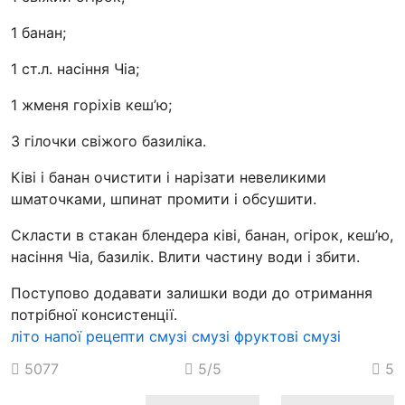
1 банан;
1 ст.л. насіння Чіа;
1 жменя горіхів кеш’ю;
3 гілочки свіжого базиліка.
Ківі і банан очистити і нарізати невеликими
шматочками, шпинат промити і обсушити.
Скласти в стакан блендера ківі, банан, огірок, кеш’ю,
насіння Чіа, базилік. Влити частину води і збити.
Поступово додавати залишки води до отримання
потрібної консистенції.
літо
напої
рецепти смузі
смузі
фруктові смузі
5077
5
/5
5