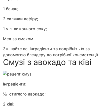
1 банан;
2 склянки кефіру;
1 ч.л. лимонного соку;
Мед за смаком.
Змішайте всі інгредієнти та подрібніть їх за
допомогою блендеру до потрібної консистенції.
Смузі з авокадо та ківі
Інгредієнти:
½ стиглого авокадо;
2 ківі;