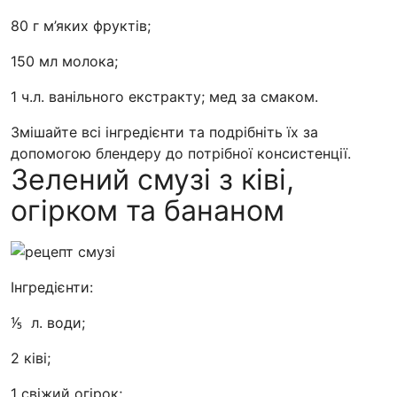
80 г м’яких фруктів;
150 мл молока;
1 ч.л. ванільного екстракту; мед за смаком.
Змішайте всі інгредієнти та подрібніть їх за
допомогою блендеру до потрібної консистенції.
Зелений смузі з ківі,
огірком та бананом
Інгредієнти:
⅕ л. води;
2 ківі;
1 свіжий огірок;