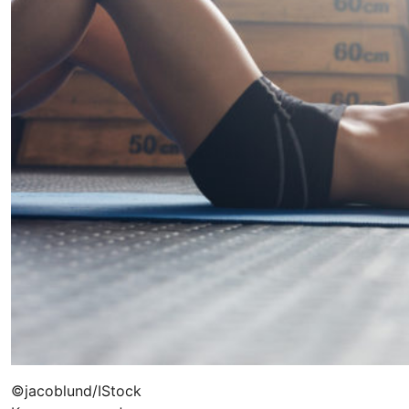
©jacoblund/IStock