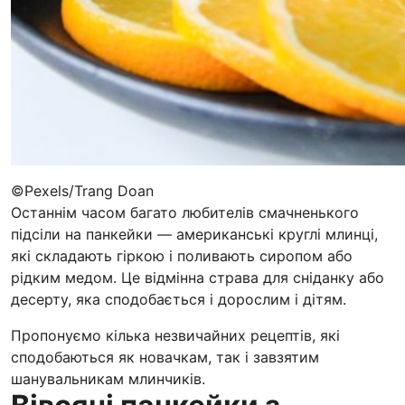
©Pexels/Trang Doan
Останнім часом багато любителів смачненького
підсіли на панкейки — американські круглі млинці,
які складають гіркою і поливають сиропом або
рідким медом. Це відмінна страва для сніданку або
десерту, яка сподобається і дорослим і дітям.
Пропонуємо кілька незвичайних рецептів, які
сподобаються як новачкам, так і завзятим
шанувальникам млинчиків.