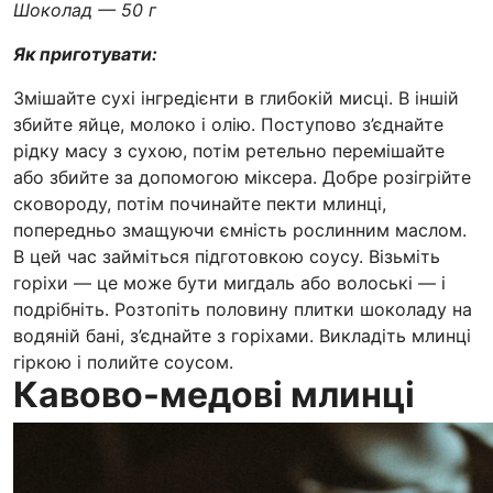
Шоколад — 50 г
Як приготувати:
Змішайте сухі інгредієнти в глибокій мисці. В іншій
збийте яйце, молоко і олію. Поступово з’єднайте
рідку масу з сухою, потім ретельно перемішайте
або збийте за допомогою міксера. Добре розігрійте
сковороду, потім починайте пекти млинці,
попередньо змащуючи ємність рослинним маслом.
В цей час займіться підготовкою соусу. Візьміть
горіхи — це може бути мигдаль або волоські — і
подрібніть. Розтопіть половину плитки шоколаду на
водяній бані, з’єднайте з горіхами. Викладіть млинці
гіркою і полийте соусом.
Кавово-медові млинці