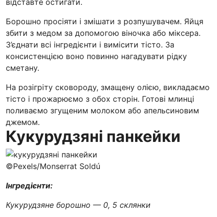
відставте остигати.
Борошно просіяти і змішати з розпушувачем. Яйця
збити з медом за допомогою віночка або міксера.
З’єднати всі інгредієнти і вимісити тісто. За
консистенцією воно повинно нагадувати рідку
сметану.
На розігріту сковороду, змащену олією, викладаємо
тісто і прожарюємо з обох сторін. Готові млинці
поливаємо згущеним молоком або апельсиновим
джемом.
Кукурудзяні панкейки
©Pexels/Monserrat Soldú
Інгредієнти:
Кукурудзяне борошно — 0, 5 склянки