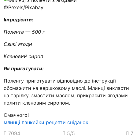
©Pexels/Pixabay
Інгредієнти:
Полента — 500 г
Свіжі ягоди
Кленовий сироп
Як приготувати:
Поленту приготувати відповідно до інструкції і
обсмажити на вершковому маслі. Млинці викласти
на тарілку, змастити маслом, прикрасити ягодами і
полити кленовим сиропом.
Смачного!
млинці
панкейки
рецепти
сніданок
7094
5
/5
7