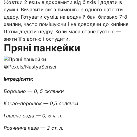
Жовтки 2 яєць відокремити від білків і додати в
суміш. Вичавити сік з лимонів і з одного натерти
цедру. Готувати суміш на водяній бані близько 7-8
хвилин, часто помішуючи і не доводячи до кипіння.
Потім додати цедру. Коли маса стане густою —
зняти її з вогню і остудити.
Пряні панкейки
©Pexels/NastyaSensei
Інгредієнти:
Борошно — 0, 5 склянки
Какао-порошок — 0,5 склянки
Гашене сода — 0, 5 ч. л.
Розчинна кава — 2 ст. л.