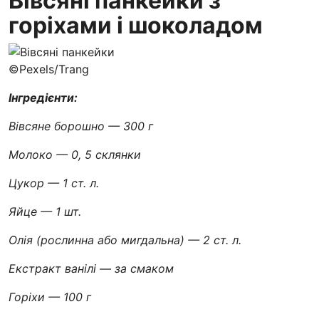
Вівсяні панкейки з
горіхами і шоколадом
©Pexels/Trang
Інгредієнти:
Вівсяне борошно — 300 г
Молоко — 0, 5 склянки
Цукор — 1 ст. л.
Яйце — 1 шт.
Олія (рослинна або мигдальна) — 2 ст. л.
Екстракт ванілі — за смаком
Горіхи — 100 г